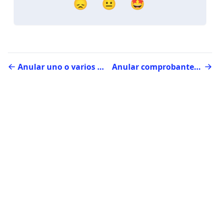
😞
😐
🤩
Anular uno o varios pagos electrónicos realizados, sea por duplicidad de documentos o algún otro motivo
Anular comprobante de pago electrónico