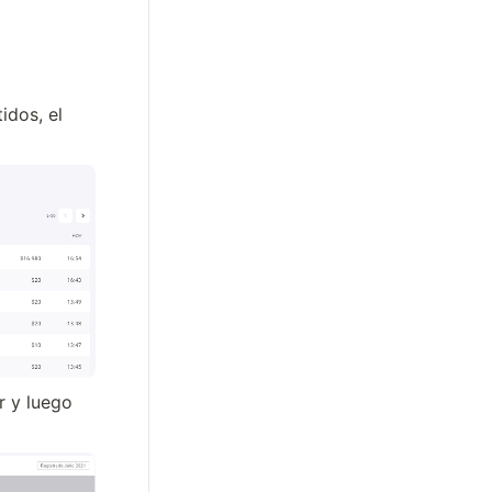
dos, el 
r y luego 