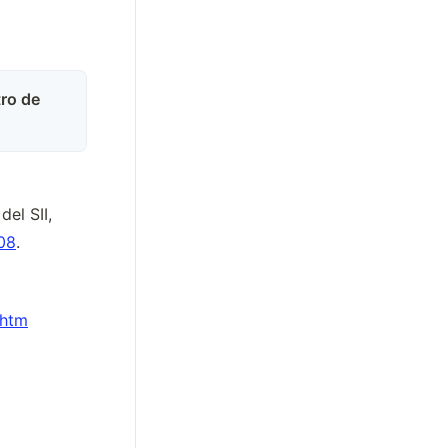
tro de
l SII, 
08
.
.htm