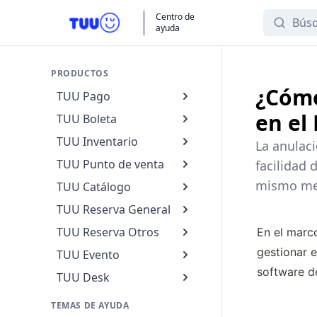
Search
Centro de
ayuda
PRODUCTOS
¿Cómo
TUU Pago
en el
TUU Boleta
TUU Inventario
La anulaci
TUU Punto de venta
facilidad 
mismo mes
TUU Catálogo
TUU Reserva General
TUU Reserva Otros
En el marco
gestionar 
TUU Evento
software de
TUU Desk
TEMAS DE AYUDA