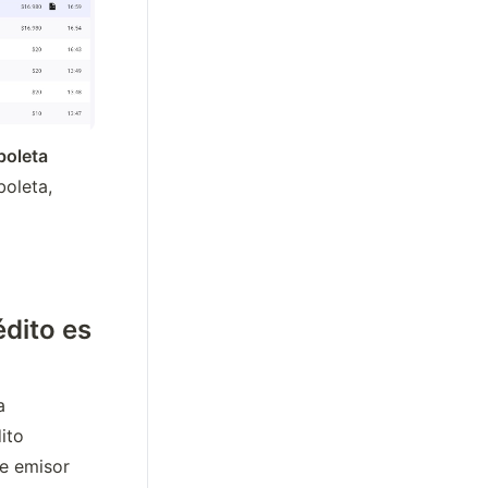
boleta 
boleta, 
édito es
 
to 
e emisor 