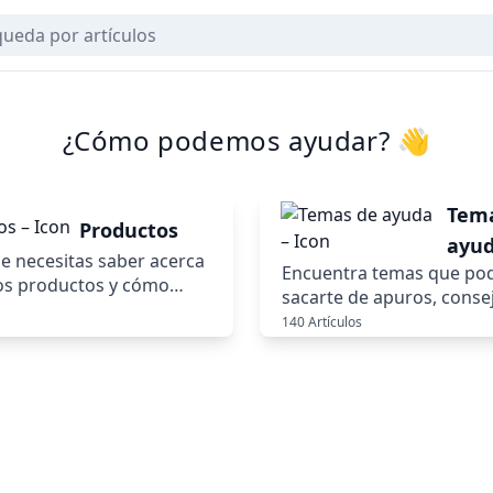
¿Cómo podemos ayudar? 👋
Tem
Productos
ayu
e necesitas saber acerca
Encuentra temas que po
os productos y cómo
sacarte de apuros, consej
yudarte a ser TUU.
específicos respecto a n
140 Artículos
servicio y todo lo que t
ofrecerte.