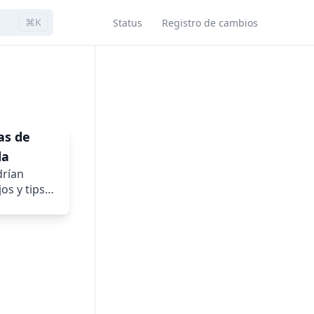
⌘K
Status
Registro de cambios
as de
da
drían
os y tips
uestro
enemos para