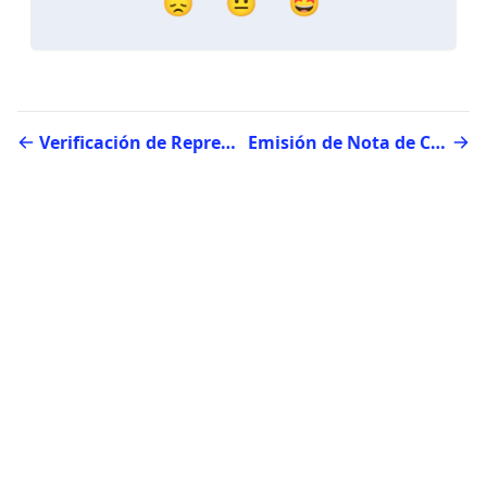
😞
😐
🤩
Verificación de Representante(s) legal(es) en el SII
Emisión de Nota de Crédito en el SII (Clientes solo boleta)