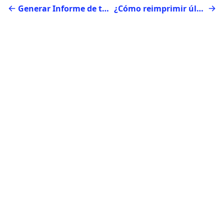
Generar Informe de transacciones de Pago
¿Cómo reimprimir último comprobante en App Pago?
Sitio Oficial
Ayuda
Blog
PCI DSS
Escríbenos