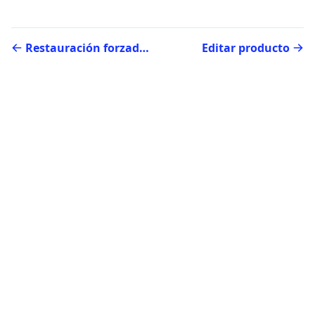
Restauración forzada en sección Documentos electrónicos
Editar producto