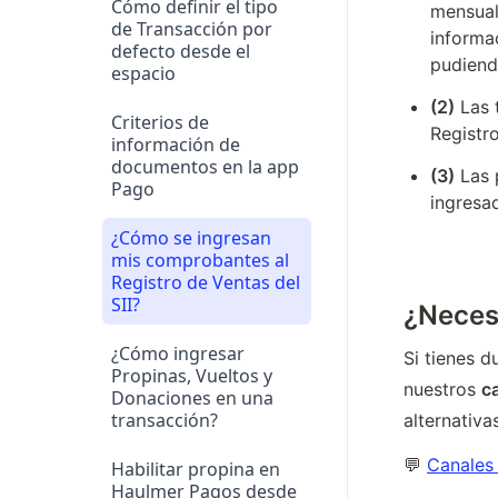
Cómo definir el tipo
mensual
de Transacción por
informac
defecto desde el
pudiend
espacio
(2)
 Las 
Criterios de
Registro
información de
documentos en la app
(3)
 Las 
Pago
ingresad
¿Cómo se ingresan
mis comprobantes al
Registro de Ventas del
SII?
¿Neces
¿Cómo ingresar
Si tienes d
Propinas, Vueltos y
nuestros 
ca
Donaciones en una
transacción?
alternativ
💬 
Canales 
Habilitar propina en
Haulmer Pagos desde