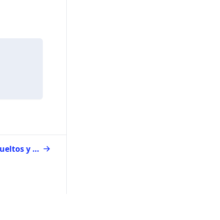
¿Cómo ingresar Propinas, Vueltos y Donaciones en una transacción?