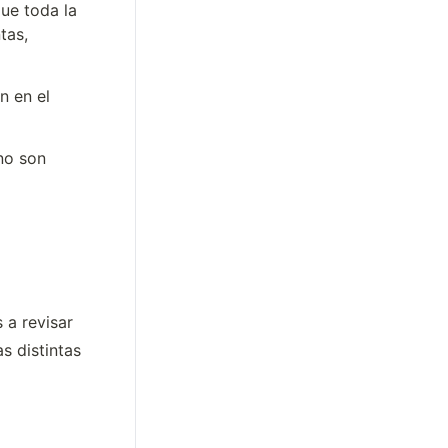
e toda la 
as, 
 en el 
no son 
a revisar 
s distintas 