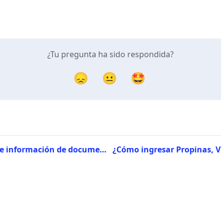
¿Tu pregunta ha sido respondida?
😞
😐
🤩
Criterios de información de documentos en la app Pago