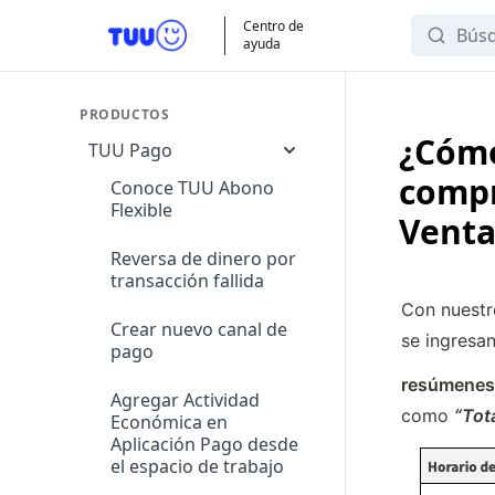
Search
Centro de
ayuda
PRODUCTOS
¿Cómo
TUU Pago
compr
Conoce TUU Abono
Flexible
Venta
Reversa de dinero por
transacción fallida
Con nuestr
Crear nuevo canal de
se ingresan
pago
resúmenes 
Agregar Actividad
como 
“Tot
Económica en
Aplicación Pago desde
el espacio de trabajo