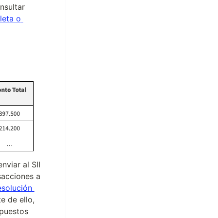
sultar 
eta o 
viar al SII 
acciones a 
solución 
 de ello, 
puestos 