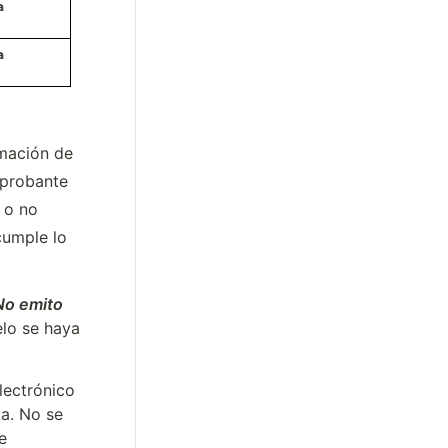
mación de 
probante 
 o no 
cumple lo 
No emito 
lo se haya 
ectrónico 
a. No se 
 